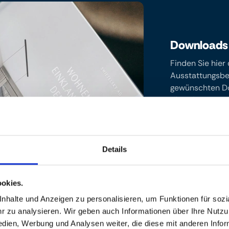
Downloads
Finden Sie hier
Ausstattungsbes
gewünschten Do
diese bequem an
Broschüre
Details
Bau- und
Ausstattun
okies.
halte und Anzeigen zu personalisieren, um Funktionen für sozia
 zu analysieren. Wir geben auch Informationen über Ihre Nutz
edien, Werbung und Analysen weiter, die diese mit anderen Info