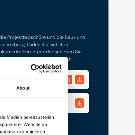
 die Projektbroschüre und die Bau- und
chreibung. Laden Sie sich ihre
kumente herunter oder schicken Sie
 eine E-Mail Adresse Ihrer Wahl.
About
gsbeschreibung Neubau
le Medien bereitzustellen
ung unserer Website an
rmationen kombinieren