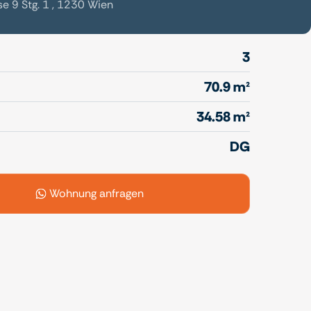
 9 Stg. 1 , 1230 Wien
3
70.9 m²
34.58 m²
DG
Wohnung anfragen