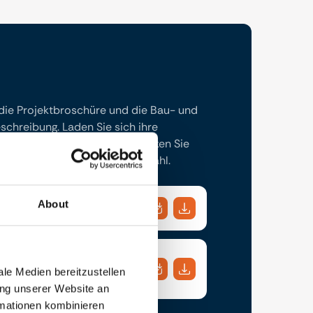
 die Projektbroschüre und die Bau- und
chreibung. Laden Sie sich ihre
kumente herunter oder schicken Sie
 eine E-Mail Adresse Ihrer Wahl.
About
gsbeschreibung
le Medien bereitzustellen
ung unserer Website an
rmationen kombinieren