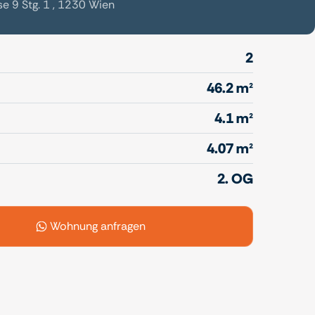
 9 Stg. 1 , 1230 Wien
2
46.2 m²
4.1 m²
4.07 m²
2. OG
Wohnung anfragen