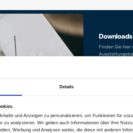
Downloads
Finden Sie hier
Ausstattungsbes
gewünschten Do
diese bequem an
Details
Broschüre
okies.
Bau- und
Ausstattun
halte und Anzeigen zu personalisieren, um Funktionen für sozia
Neubau
 zu analysieren. Wir geben auch Informationen über Ihre Nutz
edien, Werbung und Analysen weiter, die diese mit anderen Info