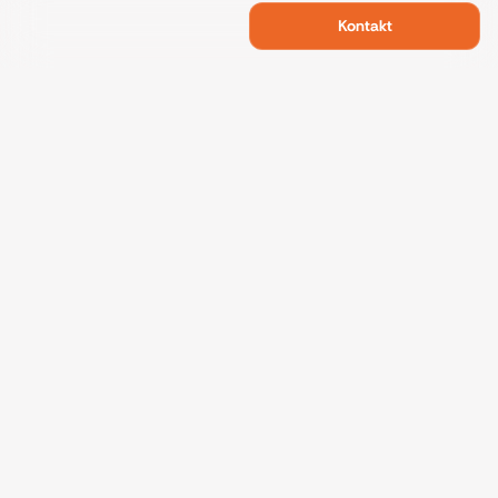
Kontakt
Swietelsky Developments
Projekte
Referenzen
Nachhaltigkeit
Über uns
Kontakt
Datenschutz
Impressum
Fakten
© Swietelsky Developments 2026