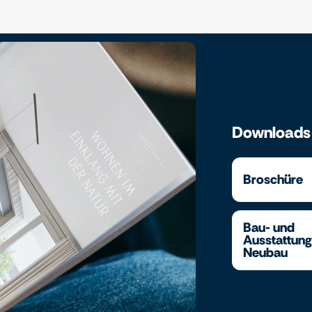
Downloads
Broschüre
Bau- und
Ausstattun
Neubau