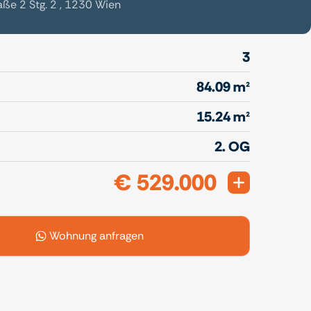
ße 2 Stg. 2 , 1230 Wien
3
84.09 m²
15.24 m²
2. OG
€ 529.000
Expand
Wohnung anfragen