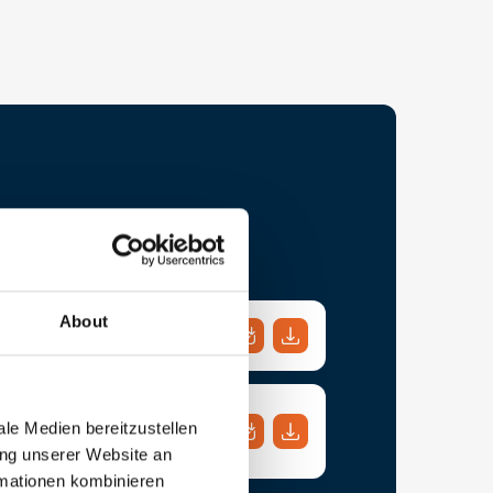
About
gsbeschreibung
le Medien bereitzustellen
ung unserer Website an
rmationen kombinieren