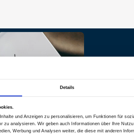
Downloads
Details
Broschüre
okies.
Bau- und
Ausstattun
halte und Anzeigen zu personalisieren, um Funktionen für sozia
Neubau
 zu analysieren. Wir geben auch Informationen über Ihre Nutz
edien, Werbung und Analysen weiter, die diese mit anderen Info