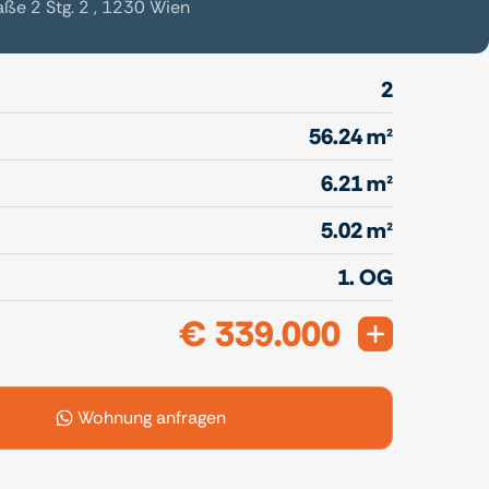
ße 2 Stg. 2 , 1230 Wien
2
56.24 m²
6.21 m²
5.02 m²
1. OG
€ 339.000
Expand
Wohnung anfragen