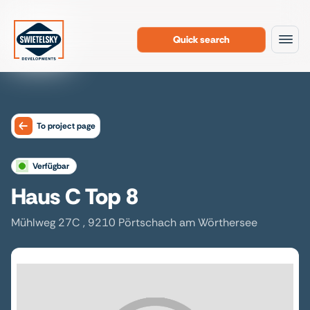
Quick search
To the content
To project page
verfügbar
Haus C Top 8
Mühlweg 27C , 9210 Pörtschach am Wörthersee