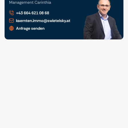
Management Carinthia
+43 664 621 08 68
kaernten.immo@swietelsky.at
Anfrage senden