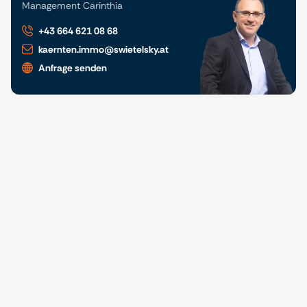
Management Carinthia
+43 664 621 08 68
kaernten.immo@swietelsky.at
Anfrage senden