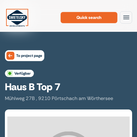
Quick search
To the content
To project page
verfügbar
Haus B Top 7
Mühlweg 27B , 9210 Pörtschach am Wörthersee