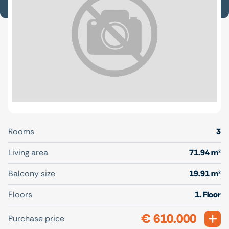
Rooms
3
Living area
71.94 m²
Balcony size
19.91 m²
Floors
1. Floor
€ 610.000
Exp
Purchase price