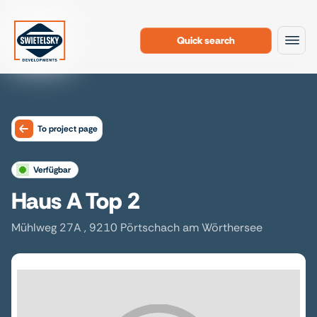
Quick search
To the content
To project page
verfügbar
Haus A Top 2
Mühlweg 27A , 9210 Pörtschach am Wörthersee