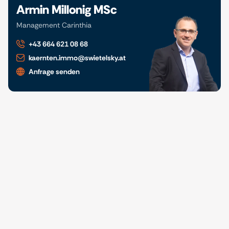
Armin Millonig MSc
Management Carinthia
+43 664 621 08 68
kaernten.immo@swietelsky.at
Anfrage senden