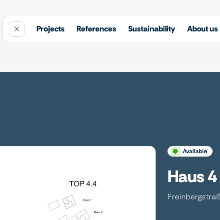
Projects
References
Sustainability
About us
available
Haus 4
Freinbergstraß