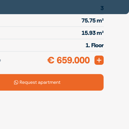
3
75.75 m²
15.93 m²
1. Floor
€ 659.000
Expand
e
Request apartment