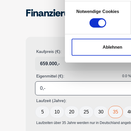
Consent
Finanzierungsrechner
Notwendige Cookies
Selection
Ablehnen