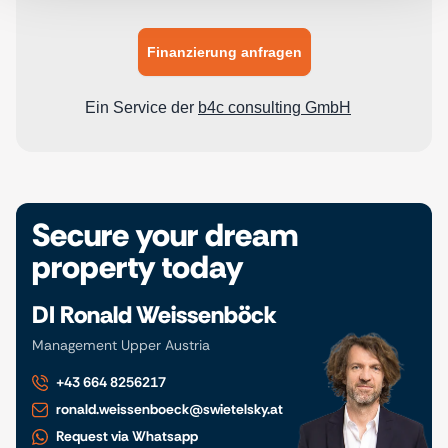
Secure your dream
property today
DI Ronald Weissenböck
Management Upper Austria
+43 664 8256217
ronald.weissenboeck@swietelsky.at
Request via Whatsapp