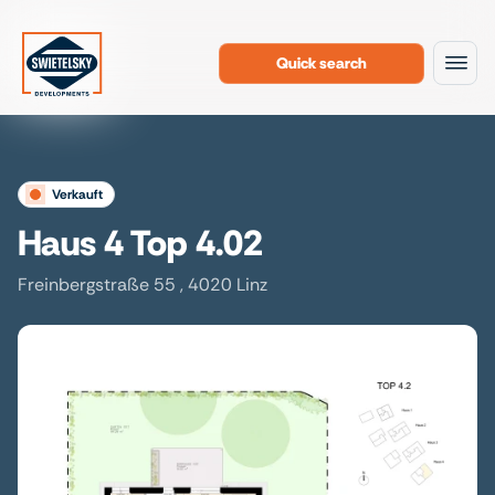
Quick search
To the content
verkauft
Haus 4 Top 4.02
Freinbergstraße 55 , 4020 Linz