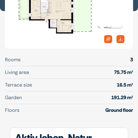
Rooms
3
Living area
75.75 m²
Terrace size
16.5 m²
Garden
191.29 m²
Floors
Ground floor
Aktiv leben, Natur