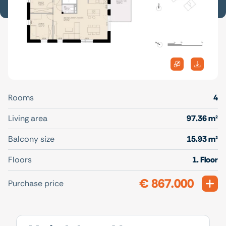
Rooms
4
Living area
97.36 m²
Balcony size
15.93 m²
Floors
1. Floor
€ 867.000
Exp
Purchase price