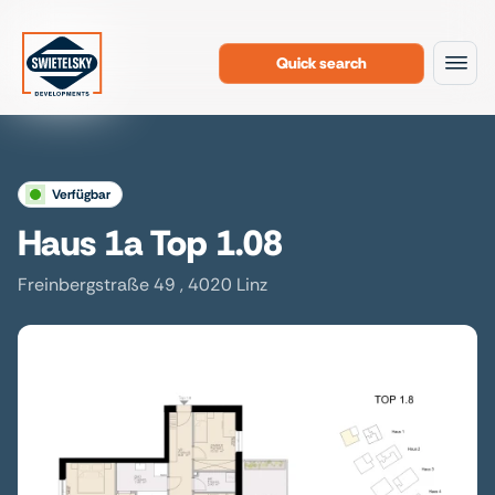
Quick search
To the content
verfügbar
Haus 1a Top 1.08
Freinbergstraße 49 , 4020 Linz