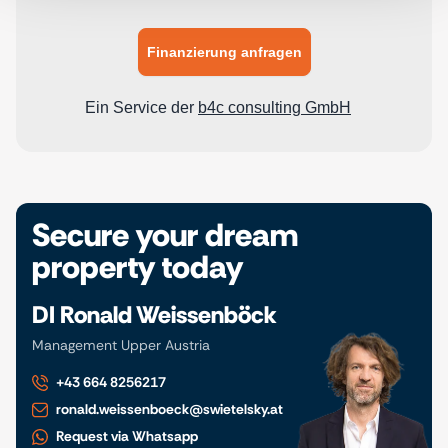
Secure your dream
property today
DI Ronald Weissenböck
Management Upper Austria
+43 664 8256217
ronald.weissenboeck@swietelsky.at
Request via Whatsapp