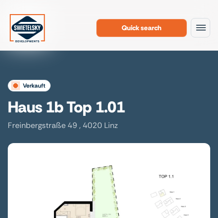
Quick search
To the content
verkauft
Haus 1b Top 1.01
Freinbergstraße 49 , 4020 Linz