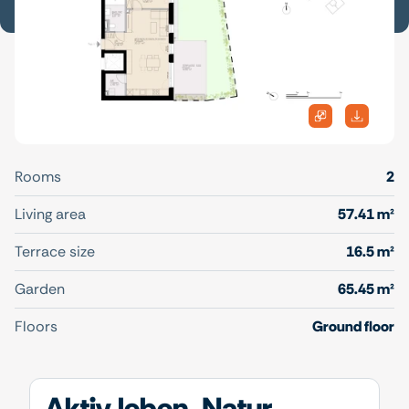
Rooms
2
Living area
57.41 m²
Terrace size
16.5 m²
Garden
65.45 m²
Floors
Ground floor
Aktiv leben, Natur