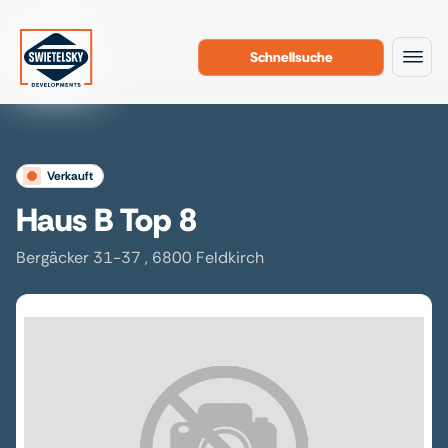
Schnellsuche
Zum Inhalt
verkauft
Haus B Top 8
Bergäcker 31-37 , 6800 Feldkirch