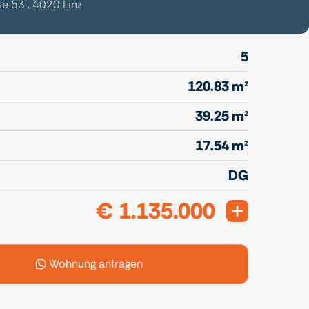
e 53 , 4020 Linz
5
120.83 m²
39.25 m²
17.54 m²
DG
€ 1.135.000
Expand
Wohnung anfragen